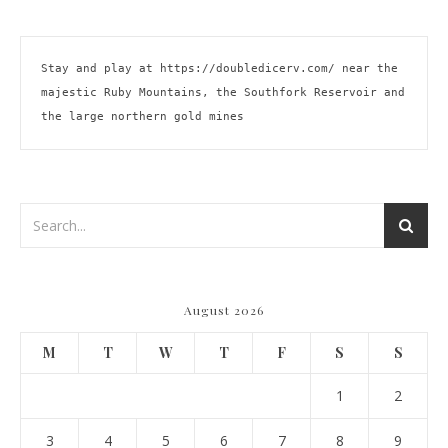
Stay and play at 
https://doubledicerv.com/
 near the 
majestic Ruby Mountains, the Southfork Reservoir and 
the large northern gold mines
August 2026
M
T
W
T
F
S
S
1
2
3
4
5
6
7
8
9