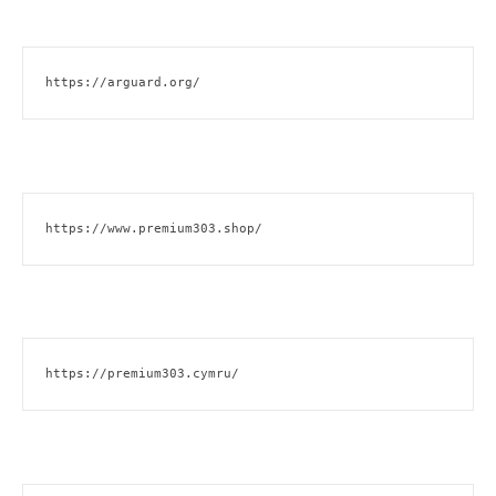
https://arguard.org/
https://www.premium303.shop/
https://premium303.cymru/