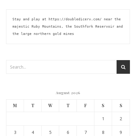
Stay and play at 
https://doubledicerv.com/
 near the 
majestic Ruby Mountains, the Southfork Reservoir and 
the large northern gold mines
August 2026
M
T
W
T
F
S
S
1
2
3
4
5
6
7
8
9