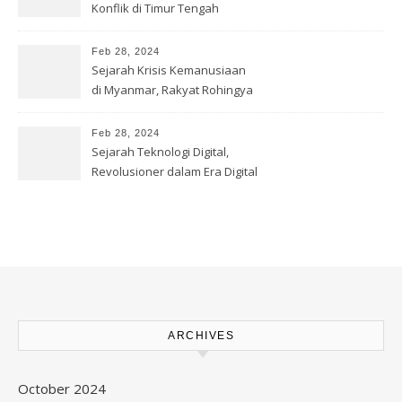
Konflik di Timur Tengah
Feb 28, 2024
Sejarah Krisis Kemanusiaan
di Myanmar, Rakyat Rohingya
Feb 28, 2024
Sejarah Teknologi Digital,
Revolusioner dalam Era Digital
ARCHIVES
October 2024