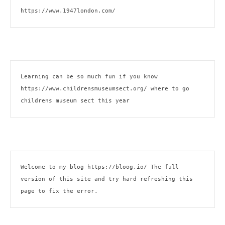
https://www.1947london.com/
Learning can be so much fun if you know 
https://www.childrensmuseumsect.org/
 where to go 
childrens museum sect this year
Welcome to my blog 
https://bloog.io/
 The full 
version of this site and try hard refreshing this 
page to fix the error.