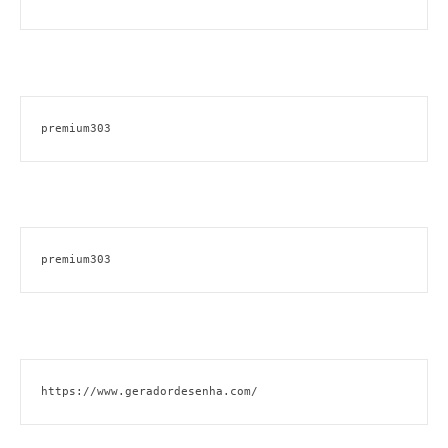
premium303
premium303
https://www.geradordesenha.com/