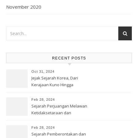
November 2020
RECENT POSTS
Oct 31, 2024
Jejak Sejarah Korea, Dari
Kerajaan Kuno Hingga
Modernitas
Feb 28, 2024
Sejarah Perjuangan Melawan
Ketidaksetaraan dan
Diskriminasi
Feb 28, 2024
Sejarah Pemberontakan dan